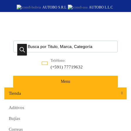
AUTOBO S.R.L
AUTOBO L.L.C
Teléfono:
(+591) 77719632‬
Menu
Tienda
Aditivos
Bujías
Correas