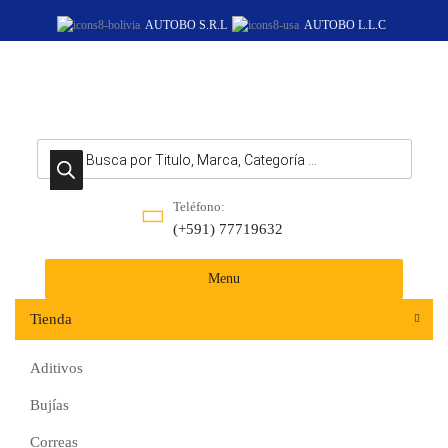
AUTOBO S.R.L
AUTOBO L.L.C
Teléfono:
(+591) 77719632‬
Menu
Tienda
Aditivos
Bujías
Correas