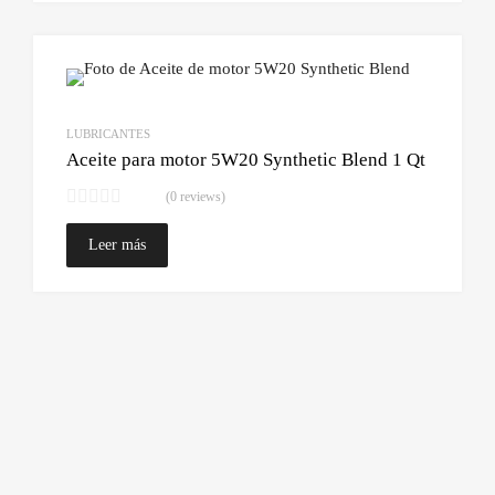
Lo qui
Comparar
LUBRICANTES
Aceite para motor 5W20 Synthetic Blend 1 Qt
(0 reviews)
Leer más
FILTROS
GOLD