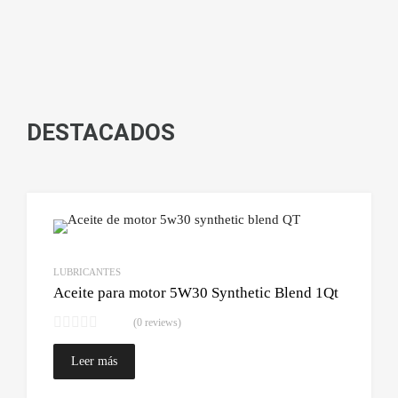
DESTACADOS
Lo qui
Comparar
LUBRICANTES
Aceite para motor 5W30 Synthetic Blend 1Qt
(0 reviews)
Leer más